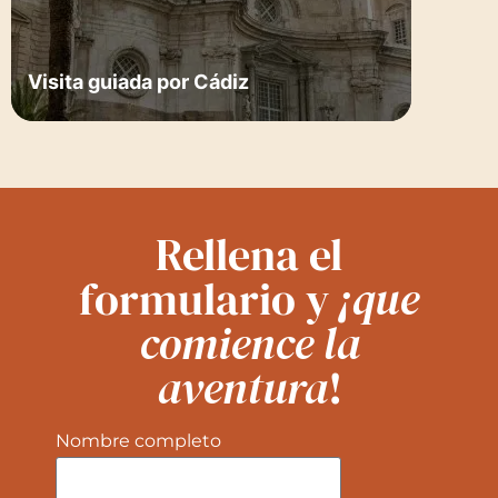
Visita guiada por Cádiz
Rellena el
formulario y
¡que
comience la
aventura
!
Nombre completo